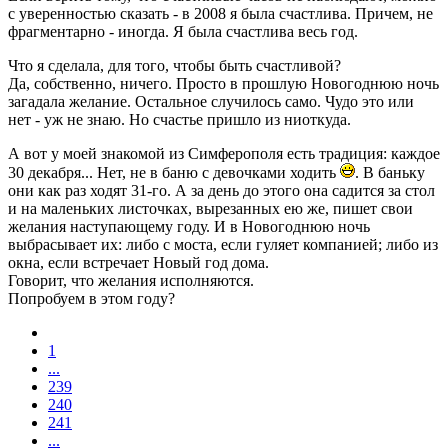
с уверенностью сказать - в 2008 я была счастлива. Причем, не
фрагментарно - иногда. Я была счастлива весь год.
Что я сделала, для того, чтобы быть счастливой?
Да, собственно, ничего. Просто в прошлую Новогоднюю ночь
загадала желание. Остальное случилось само. Чудо это или
нет - уж не знаю. Но счастье пришло из ниоткуда.
А вот у моей знакомой из Симферополя есть традиция: каждое
30 декабря... Нет, не в баню с девочками ходить
. В баньку
они как раз ходят 31-го. А за день до этого она садится за стол
и на маленьких листочках, вырезанных ею же, пишет свои
желания наступающему году. И в Новогоднюю ночь
выбрасывает их: либо с моста, если гуляет компанией; либо из
окна, если встречает Новый год дома.
Говорит, что желания исполняются.
Попробуем в этом году?
1
...
239
240
241
...