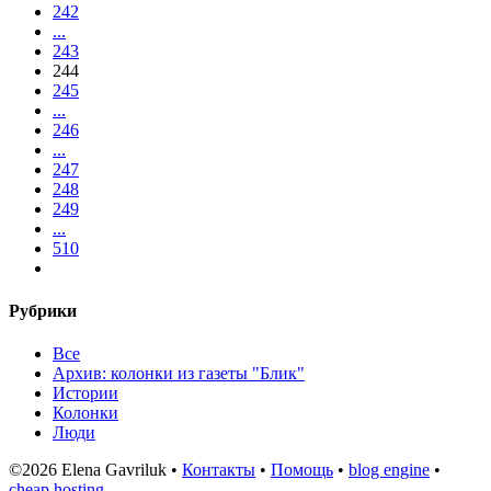
242
...
243
244
245
...
246
...
247
248
249
...
510
Рубрики
Все
Архив: колонки из газеты "Блик"
Истории
Колонки
Люди
©2026 Elena Gavriluk •
Контакты
•
Помощь
•
blog engine
•
cheap hosting