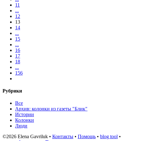
11
...
12
13
14
...
15
...
16
17
18
...
156
Рубрики
Все
Архив: колонки из газеты "Блик"
Истории
Колонки
Люди
©2026 Elena Gavriluk •
Контакты
•
Помощь
•
blog tool
•