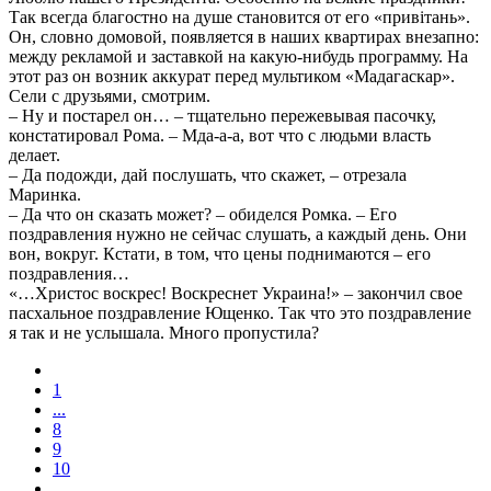
Так всегда благостно на душе становится от его «привiтань».
Он, словно домовой, появляется в наших квартирах внезапно:
между рекламой и заставкой на какую-нибудь программу. На
этот раз он возник аккурат перед мультиком «Мадагаскар».
Сели c друзьями, смотрим.
– Ну и постарел он… – тщательно пережевывая пасочку,
констатировал Рома. – Мда-а-а, вот что с людьми власть
делает.
– Да подожди, дай послушать, что скажет, – отрезала
Маринка.
– Да что он сказать может? – обиделся Ромка. – Его
поздравления нужно не сейчас слушать, а каждый день. Они
вон, вокруг. Кстати, в том, что цены поднимаются – его
поздравления…
«…Христос воскрес! Воскреснет Украина!» – закончил свое
пасхальное поздравление Ющенко. Так что это поздравление
я так и не услышала. Много пропустила?
1
...
8
9
10
...