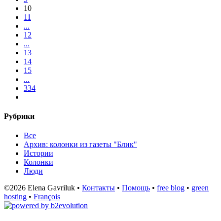
10
11
...
12
...
13
14
15
...
334
Рубрики
Все
Архив: колонки из газеты "Блик"
Истории
Колонки
Люди
©2026 Elena Gavriluk •
Контакты
•
Помощь
•
free blog
•
green
hosting
•
François