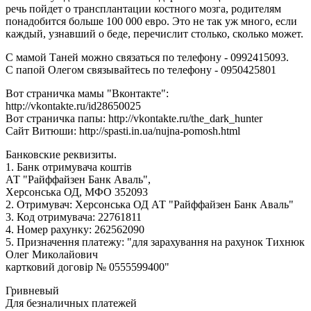
речь пойдет о трансплантации костного мозга, родителям
понадобится больше 100 000 евро. Это не так уж много, если
каждый, узнавший о беде, перечислит столько, сколько может.
С мамой Таней можно связаться по телефону - 0992415093.
С папой Олегом связывайтесь по телефону - 0950425801
Вот страничка мамы "Вконтакте":
http://vkontakte.ru/id28650025
Вот страничка папы: http://vkontakte.ru/the_dark_hunter
Сайт Витюши: http://spasti.in.ua/nujna-pomosh.html
Банковские реквизиты.
1. Банк отримувача коштів
АТ "Райффайзен Банк Аваль",
Херсонська ОД, МФО 352093
2. Отримувач: Херсонська ОД АТ "Райффайзен Банк Аваль"
3. Код отримувача: 22761811
4. Номер рахунку: 262562090
5. Призначення платежу: "для зарахування на рахунок Тихнюк
Олег Миколайович
картковий договір № 0555599400"
Гривневый
Для безналичных платежей